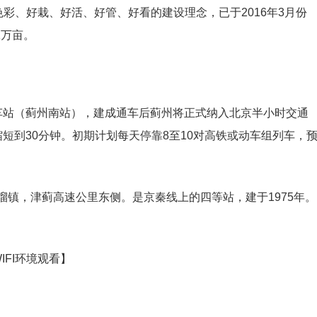
色彩、好栽、好活、好管、好看的建设理念，已于2016年3月份
1万亩。
车站（蓟州南站），建成通车后蓟州将正式纳入北京半小时交通
短到30分钟。初期计划每天停靠8至10对高铁或动车组列车，
镇，津蓟高速公里东侧。是京秦线上的四等站，建于1975年。
FI环境观看】