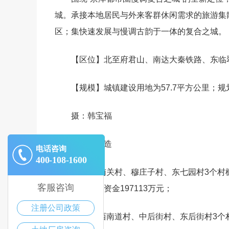
城。承接本地居民与外来客群休闲需求的旅游集
区；集快速发展与慢调古韵于一体的复合之城。
【区位】北至府君山、南达大秦铁路、东临
【规模】城镇建设用地为57.7平方公里；规
摄：韩宝福
棚户区改造
电话咨询
400-108-1600
渔阳镇-南关村、穆庄子村、东七园村3个村棚
客服咨询
宅基地，预算资金197113万元；
注册公司政策
邦均镇-西南道村、中后街村、东后街村3个村棚