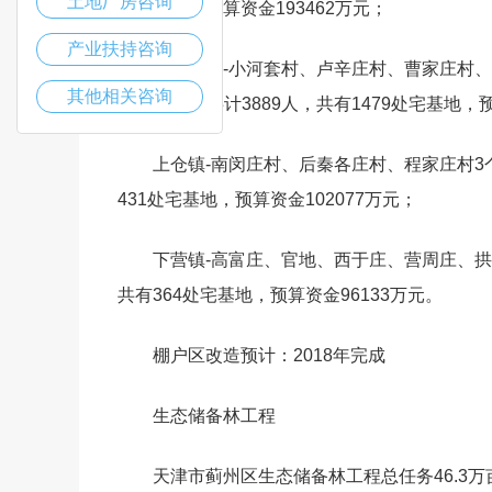
土地厂房咨询
处宅基地，预算资金193462万元；
产业扶持咨询
礼明庄镇-小河套村、卢辛庄村、曹家庄村
其他相关咨询
1127.2亩，共计3889人，共有1479处宅基地，
上仓镇-南闵庄村、后秦各庄村、程家庄村3个
431处宅基地，预算资金102077万元；
下营镇-高富庄、官地、西于庄、营周庄、拱峪
共有364处宅基地，预算资金96133万元。
棚户区改造预计：2018年完成
生态储备林工程
天津市蓟州区生态储备林工程总任务46.3万